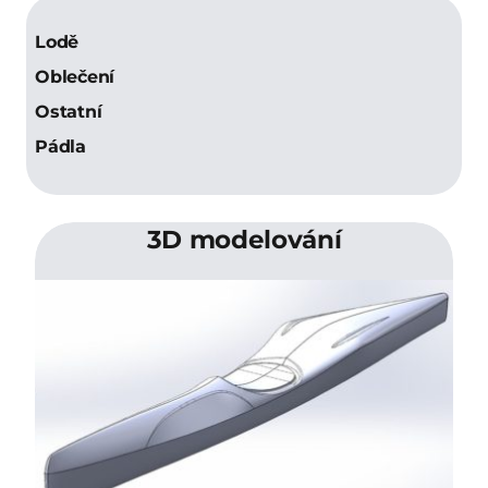
Novinky
Lodě
Oblečení
Galerie
Ostatní
Pádla
Kontakt
3D modelování